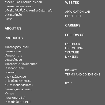
การผลิตเยื่อกระดาษและกระดาษ
WESTEK
การกรองและการคัดแยก
ผลิตภัณฑ์ขัดพื้นผิวและเครื่องมือในการขัด
APPLICATION LAB
ผลิตภัณฑ์ทั่วไป
PILOT TEST
บริการ
CAREERS
ABOUT US
FOLLOW US
PRODUCTS
FACEBOOK
ผ้ากรองอุตสาหกรรม
LINE OFFICIAL
ผ้ากรองตะกอน
YOUTUBE
ผ้ากรองตาข่าย
LINKEDIN
ผ้ากรองไนล่อน
ผ้ากรองตาข่ายโพลีเอสเตอร์
เครื่องอัดตะกอน
PRIVACY
แผ่นเพลท
TERMS AND CONDITIONS
สายพานรีดตะกอน
เครื่องร่อนอุตสาหกรรม
BY
::*
ตะแกรงร่อนอุตสาหกรรม
ถุงกรองฝุ่นอุตสาหกรรม
หัวกรอง
กระดาษทราย SIA
เครื่องมือขัด SUHNER