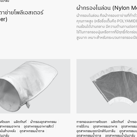
ันปาล์ม
ผ้ากรองไนล่อน (Nylon M
าข่ายโพลีเอสเตอร์
ผ้ากรองไนล่อน คือผ้ากรองตาข่ายที่ทำด้ว
er)
คุณภาพสูง (หรือชื่อเต็มคือ POLYAMIDE
ทนร้อนได้ปานกลาง มีความต้านทานต่อการ
ใช้ในการกรองฝุ่นหรือกากที่มีฤทธิ์กัดกร่อนไ
สูงมาก เหมาะสำหรับกระบวนการกรองเปียก 
รคัดแยก
ผลิตภัณฑ์
ผ้ากรองอุตสาหกรรม
การกรองและการคัดแยก
ผลิตภัณฑ์
ผ้ากรอ
ตสาหกรรมอาหาร
อุตสาหกรรมอาหารสัตว์
การใช้งาน
อุตสาหกรรมอาหาร
อุตสาหกรรม
มันสำปะหลัง
อุตสาหกรรมน้ำตาล
อุตสาหกรรมเซรามิกส์กับเกาลีน
อุตสาหกรรมแป
ันปาล์ม
อุตสาหกรรมน้ำตาล
อุตสาหกรรมน้ำมันปาล์ม