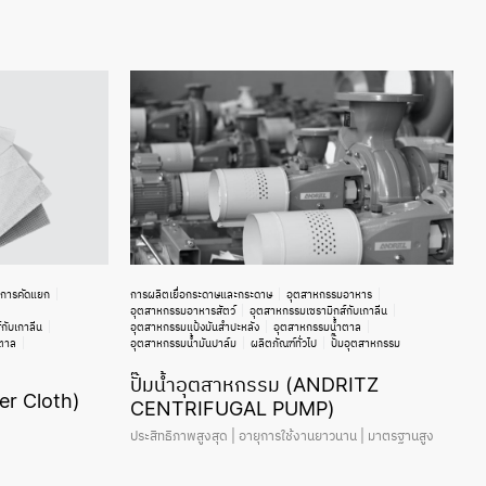
การคัดแยก
การผลิตเยื่อกระดาษและกระดาษ
อุตสาหกรรมอาหาร
อุตสาหกรรมอาหารสัตว์
อุตสาหกรรมเซรามิกส์กับเกาลีน
กับเกาลีน
อุตสาหกรรมแป้งมันสำปะหลัง
อุตสาหกรรมน้ำตาล
ตาล
อุตสาหกรรมน้ำมันปาล์ม
ผลิตภัณฑ์ทั่วไป
ปั๊มอุตสาหกรรม
ปั๊มน้ำอุตสาหกรรม (ANDRITZ
er Cloth)
CENTRIFUGAL PUMP)
ประสิทธิภาพสูงสุด | อายุการใช้งานยาวนาน | มาตรฐานสูง