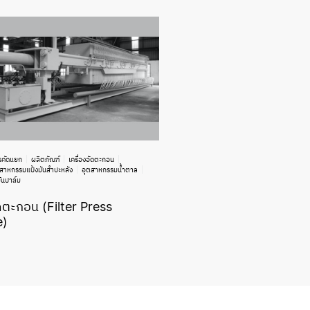
รคัดแยก
ผลิตภัณฑ์
เครื่องอัดตะกอน
ตสาหกรรมแป้งมันสำปะหลัง
อุตสาหกรรมน้ำตาล
ันปาล์ม
ัดตะกอน (Filter Press
e)