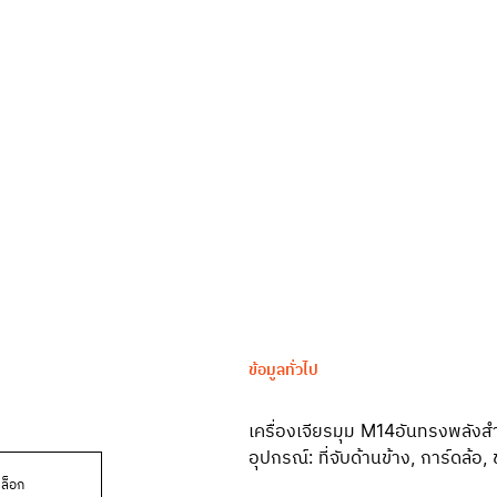
ข้อมูลทั่วไป
เครื่องเจียรมุม M14อันทรงพลังสำ
อุปกรณ์: ที่จับด้านข้าง, การ์ดล้
ล็อก