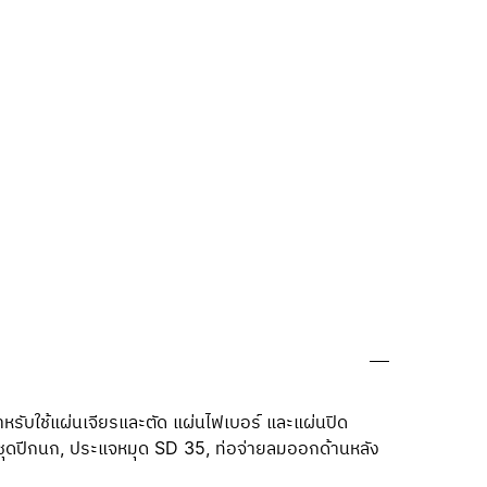
หรับใช้แผ่นเจียรและตัด แผ่นไฟเบอร์ และแผ่นปิด
อ, ชุดปีกนก, ประแจหมุด SD 35, ท่อจ่าย
ลมออกด้านหลัง