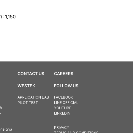
ี: 1,150
CONTACT US
CAREERS
WESTEK
FOLLOW US
APPLICATION LAB
FACEBOOK
PILOT TEST
LINE OFFICIAL
ลีน
YOUTUBE
ง
LINKEDIN
PRIVACY
ละกระดาษ
TERMS AND CONDITIONS