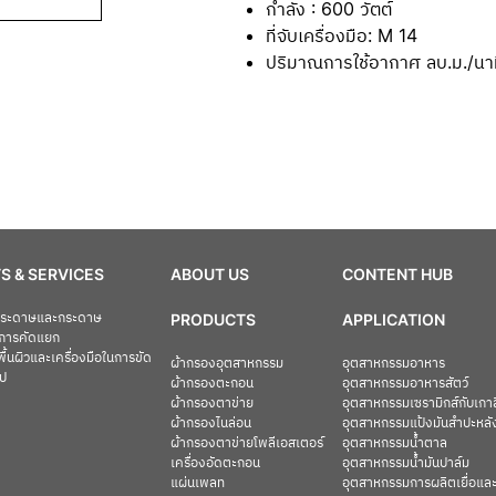
กำลัง : 600 วัตต์
ที่จับเครื่องมือ: M 14
ปริมาณการใช้อากาศ ลบ.ม./นาท
S & SERVICES
ABOUT US
CONTENT HUB
อกระดาษและกระดาษ
PRODUCTS
APPLICATION
การคัดแยก
ื้นผิวและเครื่องมือในการขัด
ผ้ากรองอุตสาหกรรม
อุตสาหกรรมอาหาร
ไป
ผ้ากรองตะกอน
อุตสาหกรรมอาหารสัตว์
ผ้ากรองตาข่าย
อุตสาหกรรมเซรามิกส์กับเกา
ผ้ากรองไนล่อน
อุตสาหกรรมแป้งมันสำปะหลั
ผ้ากรองตาข่ายโพลีเอสเตอร์
อุตสาหกรรมน้ำตาล
เครื่องอัดตะกอน
อุตสาหกรรมน้ำมันปาล์ม
แผ่นเพลท
อุตสาหกรรมการผลิตเยื่อแ