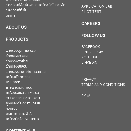
ผลิตภัณฑ์ขัดพื้นผิวและเครื่องมือในการขัด
APPLICATION LAB
ผลิตภัณฑ์ทั่วไป
PILOT TEST
บริการ
CAREERS
ABOUT US
FOLLOW US
PRODUCTS
FACEBOOK
ผ้ากรองอุตสาหกรรม
LINE OFFICIAL
ผ้ากรองตะกอน
YOUTUBE
ผ้ากรองตาข่าย
LINKEDIN
ผ้ากรองไนล่อน
ผ้ากรองตาข่ายโพลีเอสเตอร์
เครื่องอัดตะกอน
PRIVACY
แผ่นเพลท
TERMS AND CONDITIONS
สายพานรีดตะกอน
เครื่องร่อนอุตสาหกรรม
BY
::*
ตะแกรงร่อนอุตสาหกรรม
ถุงกรองฝุ่นอุตสาหกรรม
หัวกรอง
กระดาษทราย SIA
เครื่องมือขัด SUHNER
CONTENT HUB