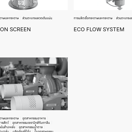
ะดาษและกระดาษ
ส่วนตะแกรงลวดเดินแผ่น
การผลิตเยื่อกระดาษและกระดาษ
ส่วนตะแกรงล
ION SCREEN
ECO FLOW SYSTEM
ะดาษและกระดาษ
อุตสาหกรรมอาหาร
รสัตว์
อุตสาหกรรมเซรามิกส์กับเกาลีน
มันสำปะหลัง
อุตสาหกรรมน้ำตาล
ันปาล์ม
ผลิตภัณฑ์ทั่วไป
ปั๊มอุตสาหกรรม