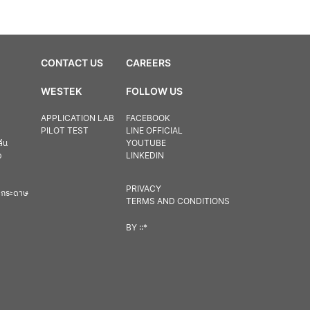
CONTACT US
CAREERS
WESTEK
FOLLOW US
APPLICATION LAB
FACEBOOK
PILOT TEST
LINE OFFICIAL
ลีน
YOUTUBE
ง
LINKEDIN
PRIVACY
ละกระดาษ
TERMS AND CONDITIONS
BY
::*