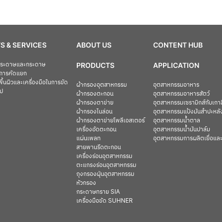
S & SERVICES
ABOUT US
CONTENT HUB
อกระดาษและกระดาษ
PRODUCTS
APPLICATION
การคัดแยก
ื้นผิวและเครื่องมือในการขัด
ผ้ากรองอุตสาหกรรม
อุตสาหกรรมอาหาร
ไป
ผ้ากรองตะกอน
อุตสาหกรรมอาหารสัตว์
ผ้ากรองตาข่าย
อุตสาหกรรมเซรามิกส์กับเกา
ผ้ากรองไนล่อน
อุตสาหกรรมแป้งมันสำปะหลั
ผ้ากรองตาข่ายโพลีเอสเตอร์
อุตสาหกรรมน้ำตาล
เครื่องอัดตะกอน
อุตสาหกรรมน้ำมันปาล์ม
แผ่นเพลท
อุตสาหกรรมการผลิตเยื่อแ
สายพานรีดตะกอน
เครื่องร่อนอุตสาหกรรม
ตะแกรงร่อนอุตสาหกรรม
ถุงกรองฝุ่นอุตสาหกรรม
หัวกรอง
กระดาษทราย SIA
เครื่องมือขัด SUHNER